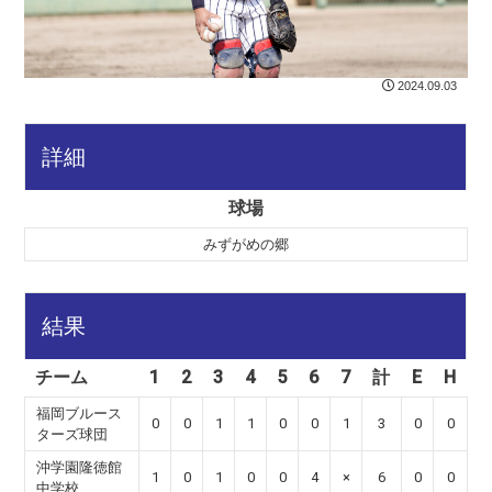
2024.09.03
詳細
球場
みずがめの郷
結果
チーム
1
2
3
4
5
6
7
計
E
H
福岡ブルース
0
0
1
1
0
0
1
3
0
0
ターズ球団
沖学園隆徳館
1
0
1
0
0
4
×
6
0
0
中学校